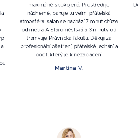
maximálně spokojená. Prostředí je
D
la
nádherné, panuje tu velmi přátelská
atmosféra, salon se nachází 7 minut chůze
o
od metra A Staroměstská a 3 minuty od
yp
tramvaje Právnická fakulta. Děkuji za
 a
profesionální ošetření, přátelské jednání a
pocit, který je k nezaplacení.
ou.
Martina
V.