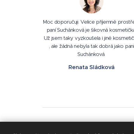
Moc doporučuji. Velice příjemné prostře
paní Suchánková je šikovná kosmetička
Už jsem taky vyzkoušela i jiné kosmeti
, ale žádná nebyla tak dobrá jako pan
Suchánková.
Renata Sládková