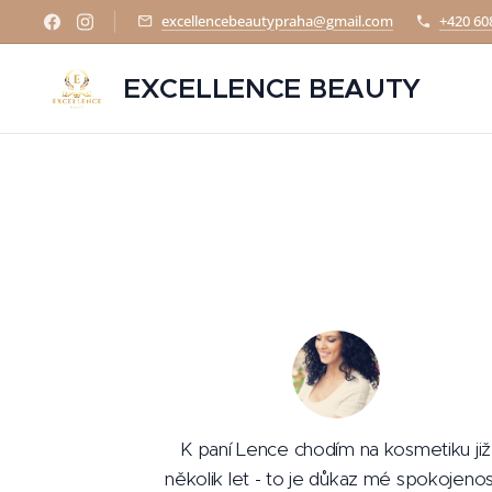
excellencebeautypraha@gmail.com
+420 60
EXCELLENCE BEAUTY
K paní Lence chodím na kosmetiku již
několik let - to je důkaz mé spokojenost