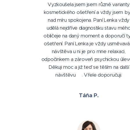
Vyzkoušela jsem jsem různé varianty
kosmetického ošetření a vždy jsem by
nad míru spokojena. Paní Lenka vždy
udělá nejdříve diagnostiku stavu méh
obličeje na daný moment a doporučí t
ošetření. Paní Lenka je vždy usměvavá
návštěva u ni je pro mne relaxaci,
odpočinkem a zároveň psychickou úlev
Děkuji moc a již teď se těším na další
návštěvu🌺. Vřele doporučuji.
Táňa P.