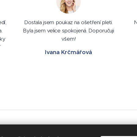
dí,
Dostala jsem poukaz na ošetření pleti.
N
.
Byla jsem velice spokojená. Doporučuji
čky
všem!
í
Ivana Krčmářová
© 2021 Všechna práva vyhrazena