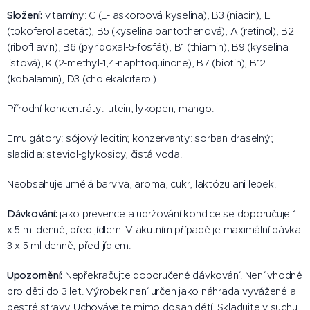
Složení:
vitamíny: C (L- askorbová kyselina), B3 (niacin), E
(tokoferol acetát), B5 (kyselina pantothenová), A (retinol), B2
(ribofl avin), B6 (pyridoxal-5-fosfát), B1 (thiamin), B9 (kyselina
listová), K (2-methyl-1,4-naphtoquinone), B7 (biotin), B12
(kobalamin), D3 (cholekalciferol).
Přírodní koncentráty: lutein, lykopen, mango.
Emulgátory: sójový lecitin; konzervanty: sorban draselný;
sladidla: steviol-glykosidy, čistá voda.
Neobsahuje umělá barviva, aroma, cukr, laktózu ani lepek.
Dávkování:
jako prevence a udržování kondice se doporučuje 1
x 5 ml denně, před jídlem. V akutním případě je maximální dávka
3 x 5 ml denně, před jídlem.
Upozornění:
Nepřekračujte doporučené dávkování. Není vhodné
pro děti do 3 let. Výrobek není určen jako náhrada vyvážené a
pestré stravy. Uchovávejte mimo dosah dětí. Skladujte v suchu