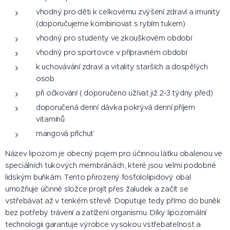
vhodný pro děti k celkovému zvýšení zdraví a imunity
(doporučujeme kombinovat s rybím tukem)
vhodný pro studenty ve zkouškovém období
vhodný pro sportovce v přípravném období
k uchovávání zdraví a vitality starších a dospělých
osob
při očkování ( doporučeno užívat již 2-3 týdny před)
doporučená denní dávka pokrývá denní příjem
vitamínů
mangová příchuť
Název lipozom je obecný pojem pro účinnou látku obalenou ve
speciálních tukových membránách, které jsou velmi podobné
lidským buňkám. Tento přirozený fosfololipidový obal
umožňuje účinné složce projít přes žaludek a začít se
vstřebávat až v tenkém střevě. Doputuje tedy přímo do buněk
bez potřeby trávení a zatížení organismu. Díky lipozomální
technologii garantuje výrobce vysokou vstřebatelnost a