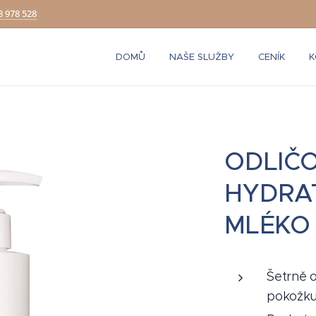
8 978 528
DOMŮ
NAŠE SLUŽBY
CENÍK
K
ODLIČO
HYDRA
MLÉKO
Šetrně o
pokožku