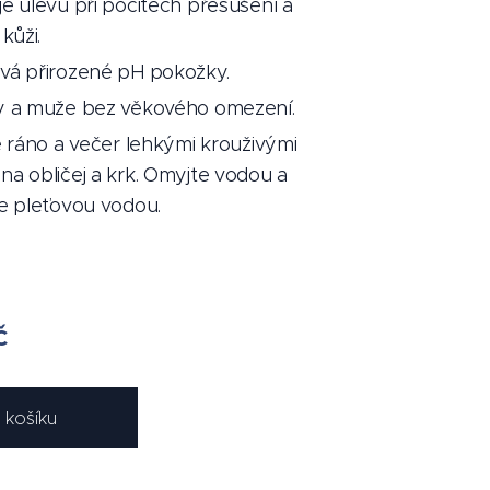
e úlevu při pocitech přesušení a
kůži.
vá přirozené pH pokožky.
y a muže bez věkového omezení.
e ráno a večer lehkými krouživými
a obličej a krk. Omyjte vodou a
e pleťovou vodou.
č
 košíku