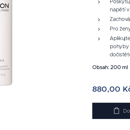
Poskytuj
napětí v 
Zachová
Pro žen
Aplikujt
pohyby n
dočistět
Obsah: 200 ml
880,00
K
Do