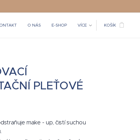
ONTAKT
O NÁS
E-SHOP
VÍCE
KOŠÍK
VACÍ
TAČNÍ PLEŤOVÉ
dstraňuje make - up, čistí suchou
.