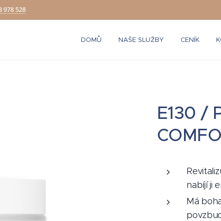
8 978 528
DOMŮ
NAŠE SLUŽBY
CENÍK
K
E130 /
COMFO
Revitali
nabíjí ji 
Má bohat
povzbud