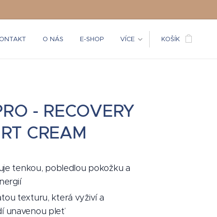
ONTAKT
O NÁS
E-SHOP
VÍCE
KOŠÍK
 PRO - RECOVERY
RT CREAM
zuje tenkou, pobledlou pokožku a
energií
ou texturu, která vyživí a
í unavenou pleť