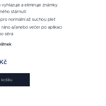
vyhlazuje a eliminuje známky
ného stárnutí
pro normální až suchou pleť
ráno a/anebo večer po aplikaci
o séra
elímek
Kč
 košíku