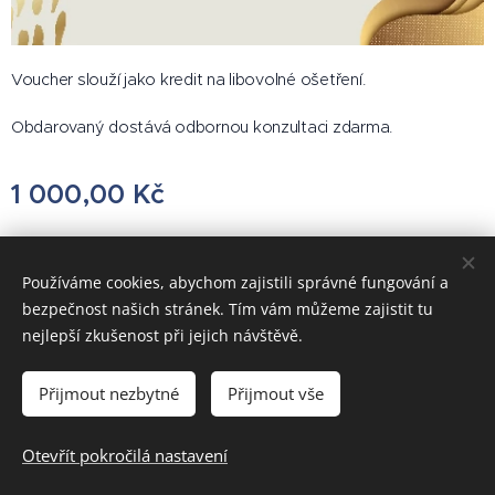
Voucher slouží jako kredit na libovolné ošetření.
Obdarovaný dostává odbornou konzultaci zdarma.
1 000,00
Kč
Používáme cookies, abychom zajistili správné fungování a
bezpečnost našich stránek. Tím vám můžeme zajistit tu
© 2021 Všechna práva vyhrazena
nejlepší zkušenost při jejich návštěvě.
EXCELLENCE BEAUTY
Cookies
Přijmout nezbytné
Přijmout vše
Do košíku
Otevřít pokročilá nastavení