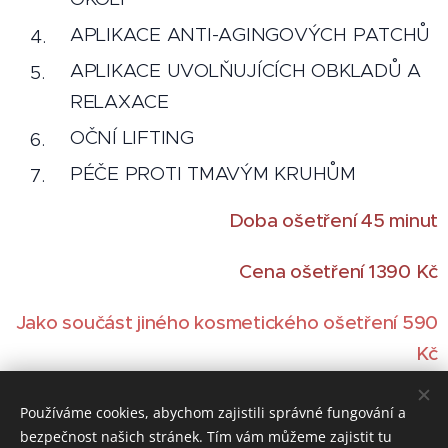
APLIKACE ANTI-AGINGOVÝCH PATCHŮ
APLIKACE UVOLŇUJÍCÍCH OBKLADŮ A
RELAXACE
OČNÍ LIFTING
PÉČE PROTI TMAVÝM KRUHŮM
Doba ošetření 45 minut
Cena ošetření 1390 Kč
Jako součást jiného kosmetického ošetření 590
Kč
Používáme cookies, abychom zajistili správné fungování a
bezpečnost našich stránek. Tím vám můžeme zajistit tu