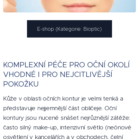
E-shop (Kategorie: Bioptic)
KOMPLEXNÍ PÉČE PRO OČNÍ OKOLÍ
VHODNÉ I PRO NEJCITLIVĚJŠÍ
POKOŽKU
Kůže v oblasti očních kontur je velmi tenká a
představuje nejjemnější část obličeje. Oční
kontury jsou nucené snášet nejrůznější zátěže:
často silný make-up, intenzivní světlo (neónové
osvětlení v kancelářích a v obchodech, čelní